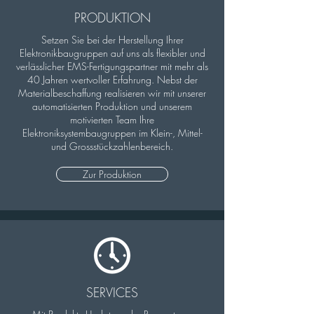
PRODUKTION
Setzen Sie bei der Herstellung Ihrer
Elektronikbaugruppen auf uns als flexibler und
verlässlicher EMS-Fertigungspartner mit mehr als
40 Jahren wertvoller Erfahrung. Nebst der
Materialbeschaffung realisieren wir mit unserer
automatisierten Produktion und unserem
motivierten Team Ihre
Elektroniksystembaugruppen im Klein-, Mittel-
und Grossstückzahlenbereich.
Zur Produktion
SERVICES