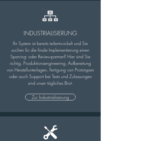
INDUSTRIALISIERUNG
Ihr System ist bereits teilentwickelt und Sie
suchen für die finale Implementierung einen
Sparring- oder Reviewpartner?
Hier sind Sie
richtig. Produktionsengineering, Aufbereitung
von Herstellunterlagen, Fertigung von Prototypen
oder auch Support bei Tests und Zulassungen
sind unser tägliches Brot.
Zur Industrialisierung