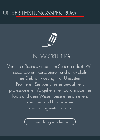
UNSER LEISTUNGSSPEKTRUM
ENTWICKLUNG
V
on Ihrer Business-Idee zum Serienprodukt. Wir
spezifizieren, konzipieren und entwickeln
Ihre Elektroniklösung inkl. Umsystem.
Profitieren Sie von unserer bewährten,
professionellen Vorgehensmethodik, moderner
Tools und dem Wissen unserer erfahrenen,
kreativen und hilfsbereiten
Entwicklungsmitarbeitern.
Entwicklung entdecken