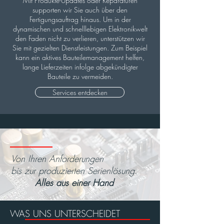
Mit Produkte-Updates oder Reparaturen
supporten wir Sie auch über den
Fertigungsauftrag hinaus. Um in der
dynamischen und schnelllebigen Elektronikwelt
den Faden nicht zu verlieren, unterstützen wir
Sie mit gezielten Dienstleistungen. Zum Beispiel
kann ein aktives Bauteilemanagement helfen,
lange Lieferzeiten infolge abgekündigter
Bauteile zu vermeiden.
Services entdecken
Von Ihren Anforderungen
bis zur produzierten Serienlösung.
Alles aus einer Hand
WAS UNS UNTERSCHEIDET