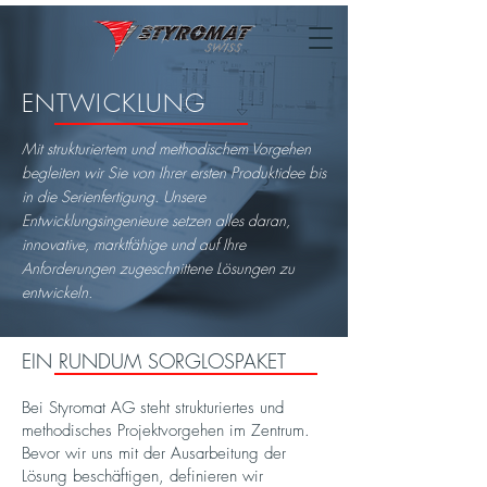
ENTWICKLUNG
Mit strukturiertem und methodischem Vorgehen
begleiten wir Sie von Ihrer ersten Produktidee bis
in die Serienfertigung. Unsere
Entwicklungsingenieure setzen alles daran,
innovative, marktfähige und auf Ihre
Anforderungen zugeschnittene Lösungen zu
entwickeln.
EIN RUNDUM SORGLOSPAKET
Bei Styromat AG steht strukturiertes und
methodisches Projektvorgehen im Zentrum.
Bevor wir uns mit der Ausarbeitung der
Lösung beschäftigen, definieren wir